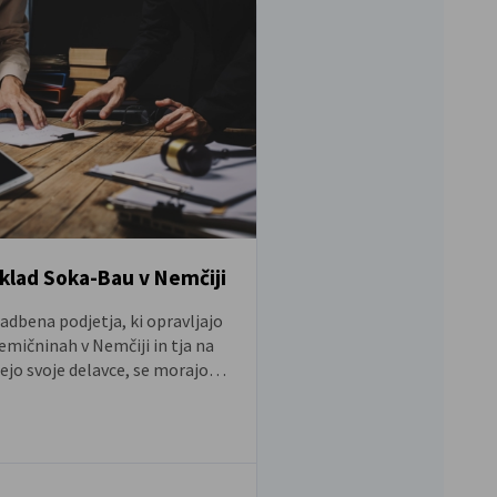
sklad Soka-Bau v Nemčiji
Oprostitev plačila
davka
adbena podjetja, ki opravljajo
emičninah v Nemčiji in tja na
Izvajalcu gradbenih del iz
ejo svoje delavce, se morajo
opravljanju gradbenih de
m opravljanja dela registrirati
potrebno pridobiti potrd
oka-Bau.
plačila gradbenega dav
primeru je nemški naročn
plačilu posameznega rač
odstotkov vrednosti raču