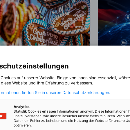
schutzeinstellungen
 Cookies auf unserer Website. Einige von ihnen sind essenziell, wäh
1st Official German-Slovene
Dialogue o
, diese Website und Ihre Erfahrung zu verbessern.
Oktoberfest
Infrastruc
formationen finden Sie in unseren Datenschutzerklärungen.
DOGODEK
DOGODEK
Resilience
2.10.2026 | Save The Date
Analytics
24.11.2026 |
Statistik Cookies erfassen Informationen anonym. Diese Informationen 
odpornost kr
uns zu verstehen, wie unsere Besucher unsere Website nutzen. Wir nut
za prihodno
Daten um Fehler zu beheben und die Nutzung der Website für unsere Us
optimieren.