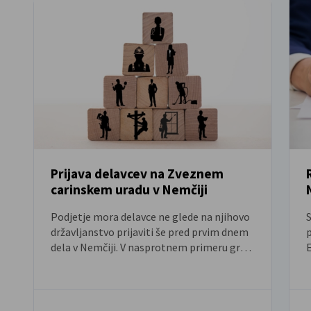
Prijava delavcev na Zveznem
carinskem uradu v Nemčiji
Podjetje mora delavce ne glede na njihovo
S
državljanstvo prijaviti še pred prvim dnem
dela v Nemčiji. V nasprotnem primeru gre
za delo na črno, kar je pogosto kaznovano
z visoko denarno kaznijo.
s
i