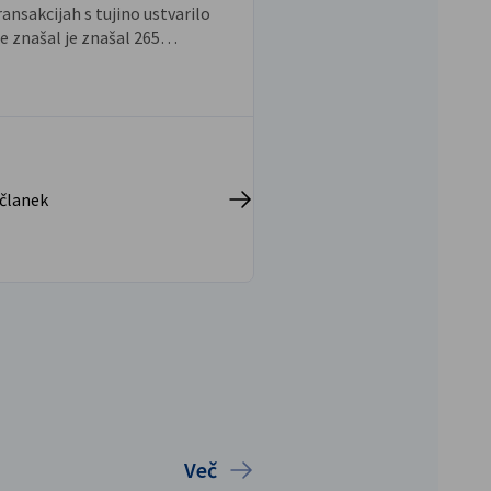
ransakcijah s tujino ustvarilo
naročil v nemški industr
je znašal je znašal 265
povečalo.
ov, kar je ustrezalo 1,5 % BDP.
 članek
Preberi celoten članek
Več