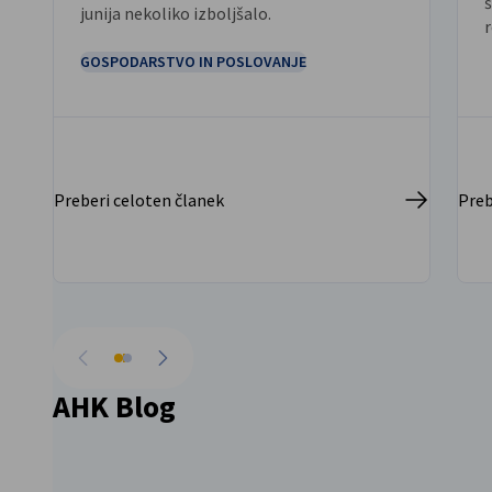
junija nekoliko izboljšalo.
r
GOSPODARSTVO IN POSLOVANJE
n
z
N
Preberi celoten članek
Preb
Pojdi nazaj
Pojdi naprej
AHK Blog