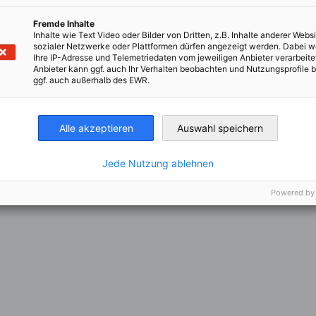
DOGODEK AH
Fremde Inhalte
Inhalte wie Text Video oder Bilder von Dritten, z.B. Inhalte anderer Websi
sozialer Netzwerke oder Plattformen dürfen angezeigt werden. Dabei 
Ihre IP-Adresse und Telemetriedaten vom jeweiligen Anbieter verarbeite
Anbieter kann ggf. auch Ihr Verhalten beobachten und Nutzungsprofile b
ggf. auch außerhalb des EWR.
vi se zdaj
Prijavi se zdaj
Alle akzeptieren
Auswahl speichern
Jede Nutzung ablehnen
Powered by