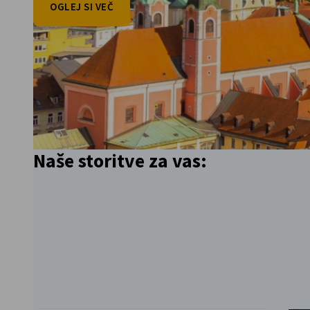
OGLEJ SI VEČ
Slovenia
Pojdi nazaj
Naše storitve za vas:
Pojdi naprej