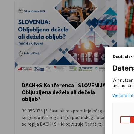
Deutsch
Daten
Wir nutzen
DACH+S Konferenca | SLOVENIJA:
uns helfen
Obljubljena dežela ali dežela
Weitere In
DOGODEK
obljub?
2
30.09.2026 | V času hitro spreminjajočega
se geopolitičnega in gospodarskega okolja
se regija DACH+S – ki povezuje Nemčijo,
Avstrijo, Švico in Slovenijo – vse bolj