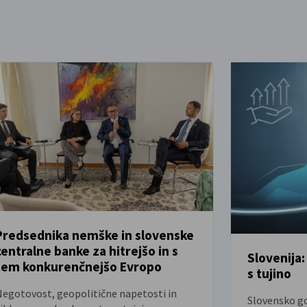
Predsednika nemške in slovenske
centralne banke za hitrejšo in s
Slovenija:
NOVICE
tem konkurenčnejšo Evropo
s tujino
NOVICE
Negotovost, geopolitične napetosti in
Slovensko go