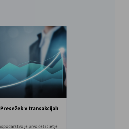
 Presežek v transakcijah
Nemška industrija 
več naročil
NOVICE
spodarstvo je prvo četrtletje
Po upadu v aprilu se je š