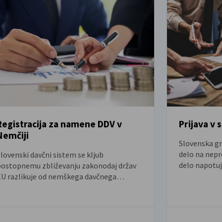
Registracija za namene DDV v
Prijava v 
Nemčiji
Slovenska gr
delo na nepr
lovenski davčni sistem se kljub
delo napotuj
postopnemu zbliževanju zakonodaj držav
pred začetko
EU razlikuje od nemškega davčnega
pri skladu S
sistema. Pogosto opažamo, da se
lovenska podjetja o pravilih in zakonodaji
nformirajo šele po začetku poslovanja.