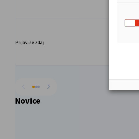
uveljavlja kot prostor inovacij, investicij ter
krepitve čezmejnega gospodarskega
sodelovanja.
Prijavi se zdaj
Prija
Pojdi nazaj
Pojdi naprej
Novice