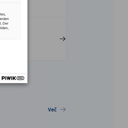
K
tes,
werden
t. Der
ilden,
Prijavi se zdaj
Več