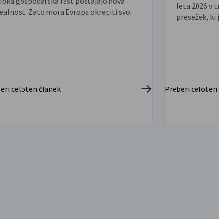
šibka gospodarska rast postajajo nova
leta 2026 v t
ealnost. Zato mora Evropa okrepiti svojo
presežek, ki 
konkurenčnost, pospešiti povezovanje
milijonov evr
otranjega trga in ustvariti boljše pogoje
a financiranje inovacij. To je bilo osrednje
sporočilo predsednika nemške centralne
banke Bundesbank, prof. dr. Joachima
agla, ob njegovem obisku v Ljubljani.
eri celoten članek
Preberi celoten