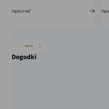
Oglej si več
Ogle
Pojdi nazaj
Pojdi naprej
Dogodki