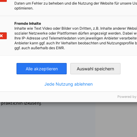
municiranja, marketinga ali sorodnega
Daten um Fehler zu beheben und die Nutzung der Website für unsere Us
optimieren.
i, komuniciranja, organizacije dogodkov ali
Fremde Inhalte
Inhalte wie Text Video oder Bilder von Dritten, z.B. Inhalte anderer Websi
sozialer Netzwerke oder Plattformen dürfen angezeigt werden. Dabei 
Ihre IP-Adresse und Telemetriedaten vom jeweiligen Anbieter verarbeite
Anbieter kann ggf. auch Ihr Verhalten beobachten und Nutzungsprofile b
lovanja v ekipnem okolju.
ggf. auch außerhalb des EWR.
 tem ter nenehno učenje.
anje nemščine je velika prednost.
digitalnih komunikacijskih orodij je nujno.
Alle akzeptieren
Auswahl speichern
ednost.
Jede Nutzung ablehnen
Powered by
praktičnih izkušenj.