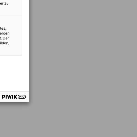
er zu
tes,
werden
t. Der
ilden,