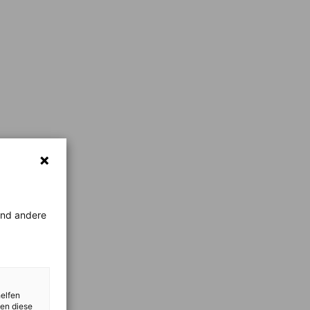
rend andere
helfen
zen diese