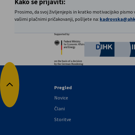
Kako se prijaviti:
Prosimo, da svoj življenjepis in kratko motivacijsko pismo
vašimi plačnimi pričakovanji, pošljete na:
kadrovska@ahks
Partnerji
Federal Ministry for Eco
German C
Pregled
Nazaj na vrh
Novice
Člani
Storitve