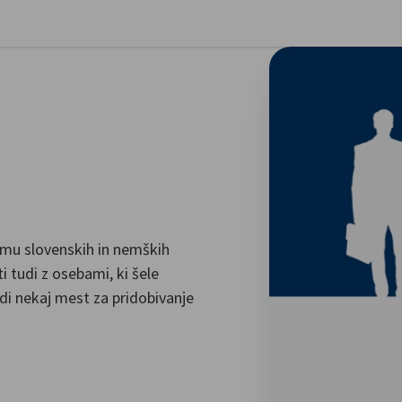
ri preference
i
timu slovenskih in nemških
i tudi z osebami, ki šele
di nekaj mest za pridobivanje