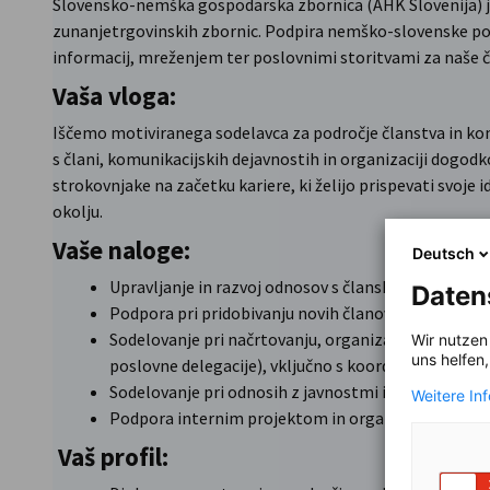
Slovensko-nemška gospodarska zbornica (AHK Slovenija) 
zunanjetrgovinskih zbornic. Podpira nemško-slovenske po
informacij, mreženjem ter poslovnimi storitvami za naše č
Vaša vloga:
Iščemo motiviranega sodelavca za področje članstva in kom
s člani, komunikacijskih dejavnostih in organizaciji dogod
strokovnjake na začetku kariere, ki želijo prispevati svoje
okolju.
Vaše naloge:
Deutsch
Upravljanje in razvoj odnosov s članskimi podjetji.
Daten
Podpora pri pridobivanju novih članov in njihovem 
Sodelovanje pri načrtovanju, organizaciji in izved
Wir nutzen
uns helfen
poslovne delegacije), vključno s koordinacijo na kr
Sodelovanje pri odnosih z javnostmi in komunikacij
Weitere In
Podpora internim projektom in organizacijskim ak
Vaš profil: