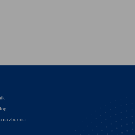
vest
o
nik
log
a na zbornici