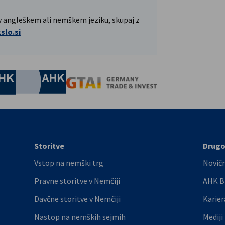
 v angleškem ali nemškem jeziku, skupaj z
lo.si
nomic Affairs and Energy
Chamber of Commerce and Industry
hamber of Commerce and Industry
AHK.de
Germany Trade & In
Storitve
Drug
Vstop na nemški trg
Novič
Pravne storitve v Nemčiji
AHK B
Davčne storitve v Nemčiji
Karier
Nastop na nemških sejmih
Mediji