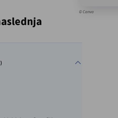
© Canva
naslednja
)