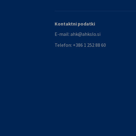
Kontaktni podatki
E-mail:
ahk@ahkslo.si
Telefon:
+386 1 252 88 60