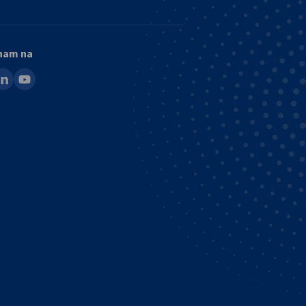
 nam na
ook
inkedin
youtube