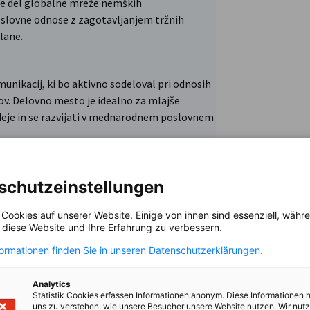
je del globalne mreže nemških
slovne odnose z zagotavljanjem tržnih
lane.
unikacij, ki bo aktivno sodeloval pri odnosih
kov. Delovno mesto je idealno za mlajše
 ideje in se razvijati v mednarodnem poslovnem
schutzeinstellungen
sprejemu v članstvo.
bi dogodkov (networking dogodki, konference,
 Cookies auf unserer Website. Einige von ihnen sind essenziell, wäh
, diese Website und Ihre Erfahrung zu verbessern.
aju dogodka.
i (spletna stran, e-novice, družbena omrežja).
formationen finden Sie in unseren Datenschutzerklärungen.
tivnostim.
Analytics
Statistik Cookies erfassen Informationen anonym. Diese Informationen 
uns zu verstehen, wie unsere Besucher unsere Website nutzen. Wir nut