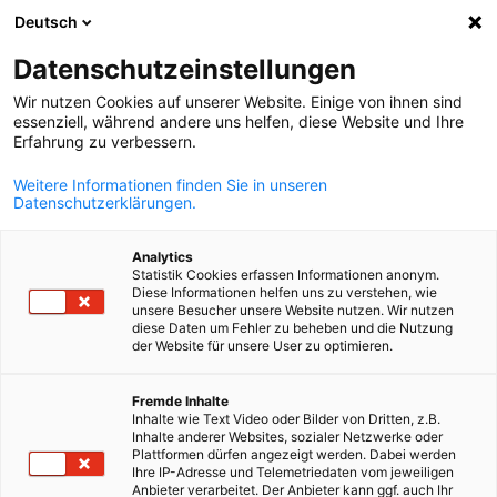
Deutsch
Odpri iskanje
Odpr
Zap
Datenschutzeinstellungen
Wir nutzen Cookies auf unserer Website. Einige von ihnen sind
essenziell, während andere uns helfen, diese Website und Ihre
Erfahrung zu verbessern.
Weitere Informationen finden Sie in unseren
Datenschutzerklärungen.
Analytics
Statistik Cookies erfassen Informationen anonym.
Diese Informationen helfen uns zu verstehen, wie
© Canva
unsere Besucher unsere Website nutzen. Wir nutzen
Vstop na nemški trg
diese Daten um Fehler zu beheben und die Nutzung
der Website für unsere User zu optimieren.
Slovenian
Fremde Inhalte
Naša ekipa dvojezičnih strokovnjakov vam bo celovito,
Inhalte wie Text Video oder Bilder von Dritten, z.B.
kompetentno in individualno svetovala pri vstopu na nemški tr
Inhalte anderer Websites, sozialer Netzwerke oder
Plattformen dürfen angezeigt werden. Dabei werden
Pomagamo vam lahko pri iskanju prodajnih zastopnikov, izvoz
Ihre IP-Adresse und Telemetriedaten vom jeweiligen
in ustanovitvi podjetja v Nemčiji.
Anbieter verarbeitet. Der Anbieter kann ggf. auch Ihr