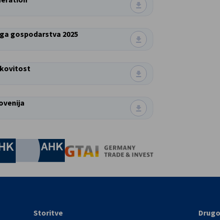
ega gospodarstva 2025
nkovitost
ovenija
nomic Affairs and Energy
Chamber of Commerce and Industry
hamber of Commerce and Industry
AHK.de
Germany Trade & In
Storitve
Drug