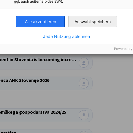
ggf. auch außerhalb des EWR.
Alle akzeptieren
Auswahl speichern
Jede Nutzung ablehnen
Powered by
PRESS Release | 04.06.2026 | Economic environment in Slovenia is becoming increasingly challenging
enca AHK Slovenije 2026
nemškega gospodarstva 2024/25
neration