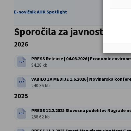
E-novičnik AHK Spotlight
Sporočila za javnost
2026
PDF
VRSTA DATOTEKE:
Velikost datoteke:
94.28 kb
VABILO ZA MEDIJE 1.6.2026 | Novinarska konfer
PDF
VRSTA DATOTEKE:
Velikost datoteke:
240.36 kb
2025
PRESS 12.2.2025 Slovesna podelitev Nagrade 
PDF
VRSTA DATOTEKE:
Velikost datoteke:
288.62 kb
PRESS 11.3.2025 Smart Manufacturing Next Ge