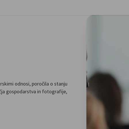
ri preference
kimi odnosi, poročila o stanju
čja gospodarstva in fotografije,