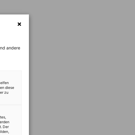
rend andere
helfen
zen diese
er zu
tes,
werden
t. Der
ilden,