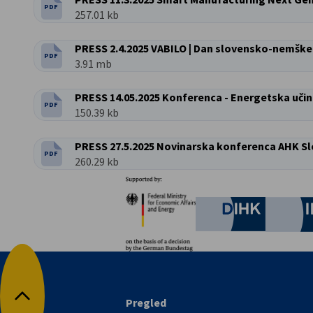
PDF
VRSTA DATOTEKE:
Velikost datoteke:
257.01 kb
PRESS 2.4.2025 VABILO | Dan slovensko-nemšk
PDF
VRSTA DATOTEKE:
Velikost datoteke:
3.91 mb
PRESS 14.05.2025 Konferenca - Energetska uči
PDF
VRSTA DATOTEKE:
Velikost datoteke:
150.39 kb
PRESS 27.5.2025 Novinarska konferenca AHK Sl
PDF
VRSTA DATOTEKE:
Velikost datoteke:
260.29 kb
Partnerji
Federal Ministry for Eco
German C
Pregled
Nazaj na vrh