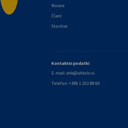
Novice
Člani
Storitve
Kontaktni podatki
E-mail:
ahk@ahkslo.si
Telefon:
+386 1 252 88 60