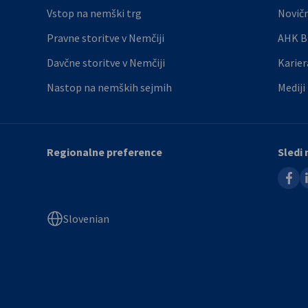
Vstop na nemški trg
Novič
Pravne storitve v Nemčiji
AHK B
Davčne storitve v Nemčiji
Karier
Nastop na nemških sejmih
Mediji
Regionalne preference
Sledi
faceb
l
Slovenian