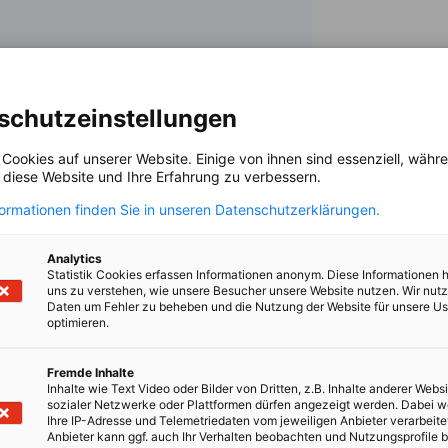
i zbornici, informacije o stanju na trgu in
schutzeinstellungen
 Cookies auf unserer Website. Einige von ihnen sind essenziell, wäh
, diese Website und Ihre Erfahrung zu verbessern.
formationen finden Sie in unseren Datenschutzerklärungen.
Analytics
Statistik Cookies erfassen Informationen anonym. Diese Informationen 
uns zu verstehen, wie unsere Besucher unsere Website nutzen. Wir nut
Daten um Fehler zu beheben und die Nutzung der Website für unsere Us
optimieren.
ji pošljemo naš e-novičnik, v katerem vas v
Fremde Inhalte
Inhalte wie Text Video oder Bilder von Dritten, z.B. Inhalte anderer Websi
jah in novostih s področja gospodarstva,
sozialer Netzwerke oder Plattformen dürfen angezeigt werden. Dabei 
Ihre IP-Adresse und Telemetriedaten vom jeweiligen Anbieter verarbeite
Anbieter kann ggf. auch Ihr Verhalten beobachten und Nutzungsprofile b