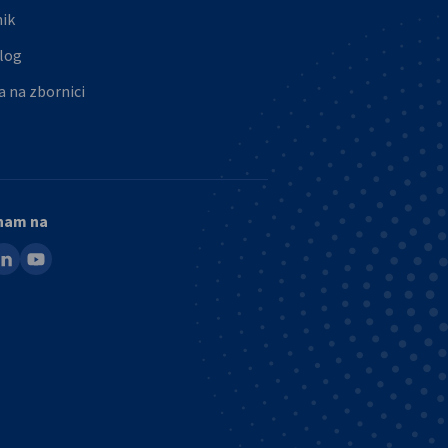
nik
log
a na zbornici
 nam na
ook
inkedin
youtube