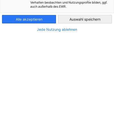
Verhalten beobachten und Nutzungsprofile bilden, ggf.
Slovenia
auch außerhalb des EWR.
Alle akzeptieren
Auswahl speichern
Jede Nutzung ablehnen
Prijava delavcev na Zveznem carinskem
uradu v Nemčiji
Podjetje mora delavce ne glede na njihovo državljanstvo
prijaviti še pred prvim dnem dela v Nemčiji. V nasprotnem
primeru gre za delo na črno, kar je pogosto kaznovano z
visoko denarno kaznijo.
Oglej si več