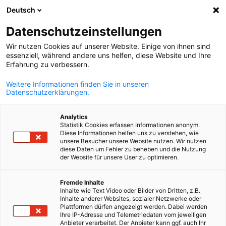
Deutsch
Odpri iskanje
Odpr
Zap
Datenschutzeinstellungen
Wir nutzen Cookies auf unserer Website. Einige von ihnen sind
Pravne storitve v
essenziell, während andere uns helfen, diese Website und Ihre
Erfahrung zu verbessern.
Nemčiji
Weitere Informationen finden Sie in unseren
Datenschutzerklärungen.
Na Slovensko-nemški gospodarski zbornici vam bomo
Analytics
Statistik Cookies erfassen Informationen anonym.
pomagali pri pravnih problemih ter vam nudili uporabne
Diese Informationen helfen uns zu verstehen, wie
informacije o pravnih novostih v Nemčiji, Sloveniji in
unsere Besucher unsere Website nutzen. Wir nutzen
diese Daten um Fehler zu beheben und die Nutzung
Evropski uniji.
der Website für unsere User zu optimieren.
Slovenian
Fremde Inhalte
Inhalte wie Text Video oder Bilder von Dritten, z.B.
Inhalte anderer Websites, sozialer Netzwerke oder
Plattformen dürfen angezeigt werden. Dabei werden
Ihre IP-Adresse und Telemetriedaten vom jeweiligen
Anbieter verarbeitet. Der Anbieter kann ggf. auch Ihr