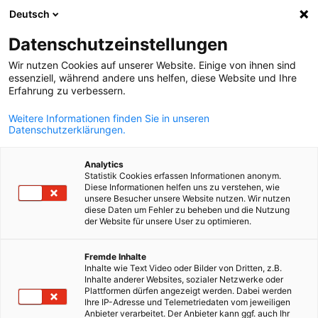
Deutsch
Odpri iskanje
Odpr
Zap
Datenschutzeinstellungen
Wir nutzen Cookies auf unserer Website. Einige von ihnen sind
essenziell, während andere uns helfen, diese Website und Ihre
Erfahrung zu verbessern.
Weitere Informationen finden Sie in unseren
Datenschutzerklärungen.
Analytics
Statistik Cookies erfassen Informationen anonym.
Diese Informationen helfen uns zu verstehen, wie
© Canva
unsere Besucher unsere Website nutzen. Wir nutzen
diese Daten um Fehler zu beheben und die Nutzung
News
04/06/2025
der Website für unsere User zu optimieren.
Slovenian
Nemčija največja tuja
Fremde Inhalte
Inhalte wie Text Video oder Bilder von Dritten, z.B.
vlagateljica na svetu
Inhalte anderer Websites, sozialer Netzwerke oder
Plattformen dürfen angezeigt werden. Dabei werden
Ihre IP-Adresse und Telemetriedaten vom jeweiligen
Anbieter verarbeitet. Der Anbieter kann ggf. auch Ihr