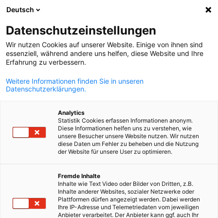
Deutsch
Odpri iskanje
Odpr
Zap
Datenschutzeinstellungen
Wir nutzen Cookies auf unserer Website. Einige von ihnen sind
essenziell, während andere uns helfen, diese Website und Ihre
Erfahrung zu verbessern.
Weitere Informationen finden Sie in unseren
Datenschutzerklärungen.
Analytics
Statistik Cookies erfassen Informationen anonym.
Diese Informationen helfen uns zu verstehen, wie
© Canva
unsere Besucher unsere Website nutzen. Wir nutzen
diese Daten um Fehler zu beheben und die Nutzung
News
18/04/2025
der Website für unsere User zu optimieren.
Slovenian
Nemška izvozna pričakovanja
Fremde Inhalte
Inhalte wie Text Video oder Bilder von Dritten, z.B.
se povečujejo
Inhalte anderer Websites, sozialer Netzwerke oder
Plattformen dürfen angezeigt werden. Dabei werden
Ihre IP-Adresse und Telemetriedaten vom jeweiligen
Anbieter verarbeitet. Der Anbieter kann ggf. auch Ihr