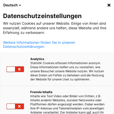
Deutsch
Odpri iskanje
Odpr
Zap
Datenschutzeinstellungen
Wir nutzen Cookies auf unserer Website. Einige von ihnen sind
essenziell, während andere uns helfen, diese Website und Ihre
Erfahrung zu verbessern.
Weitere Informationen finden Sie in unseren
Datenschutzerklärungen.
Analytics
Statistik Cookies erfassen Informationen anonym.
Diese Informationen helfen uns zu verstehen, wie
© Canva
unsere Besucher unsere Website nutzen. Wir nutzen
diese Daten um Fehler zu beheben und die Nutzung
News
16/02/2026
der Website für unsere User zu optimieren.
Slovenian
Izrazit upad emisij v energetiki
Fremde Inhalte
Inhalte wie Text Video oder Bilder von Dritten, z.B.
Inhalte anderer Websites, sozialer Netzwerke oder
Plattformen dürfen angezeigt werden. Dabei werden
Statistični urad RS (SURS) je objavil četrtletne podatke o emisi
Ihre IP-Adresse und Telemetriedaten vom jeweiligen
toplogrednih plinov, ki za tretje četrtletje leta 2025 kažejo
Anbieter verarbeitet. Der Anbieter kann ggf. auch Ihr