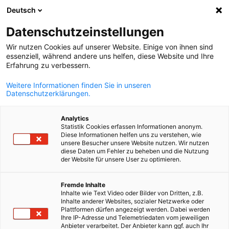
Deutsch
Odpri iskanje
Odpr
Zap
Datenschutzeinstellungen
Wir nutzen Cookies auf unserer Website. Einige von ihnen sind
essenziell, während andere uns helfen, diese Website und Ihre
CELOTEN SEZNAM ČLANOV
Erfahrung zu verbessern.
Weitere Informationen finden Sie in unseren
Datenschutzerklärungen.
MAPA d.o.o. Dragomer
Analytics
Statistik Cookies erfassen Informationen anonym.
Spletna stran
Diese Informationen helfen uns zu verstehen, wie
unsere Besucher unsere Website nutzen. Wir nutzen
diese Daten um Fehler zu beheben und die Nutzung
der Website für unsere User zu optimieren.
Slovenian
Fremde Inhalte
Inhalte wie Text Video oder Bilder von Dritten, z.B.
Inhalte anderer Websites, sozialer Netzwerke oder
Plattformen dürfen angezeigt werden. Dabei werden
Ihre IP-Adresse und Telemetriedaten vom jeweiligen
Anbieter verarbeitet. Der Anbieter kann ggf. auch Ihr