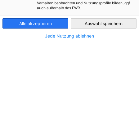
Verhalten beobachten und Nutzungsprofile bilden, ggf.
Slovenia
auch außerhalb des EWR.
Alle akzeptieren
Auswahl speichern
Jede Nutzung ablehnen
LOKACIJA
Naslov:
Lepa pot 5
Država:
Slovenija
Industrija
Trgovina, izvoz-uvoz
Predelovalna industrija