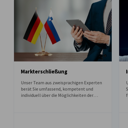
Markterschließung
Unser Team aus zweisprachigen Experten
U
berät Sie umfassend, kompetent und
individuell über die Möglichkeiten der
f
Markterschließung für Ihr Unternehmen.
Um Ihnen einen maßgeschneiderten
S
Vorschlag unterbreiten zu können, bitten
I
wir Sie das Formular auszufüllen und an
uns zu senden.