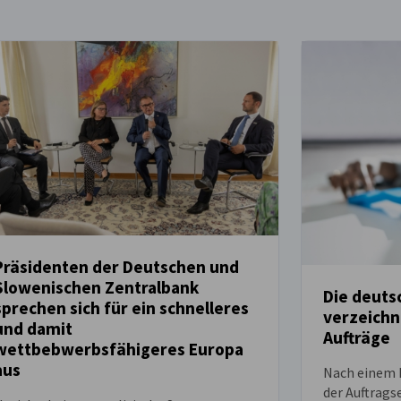
Präsidenten der Deutschen und
Slowenischen Zentralbank
Die deuts
NEUIGKEITEN
sprechen sich für ein schnelleres
verzeichn
und damit
NEUIGKEITEN
Aufträge
wettbebwerbsfähigeres Europa
aus
Nach einem R
der Auftrags