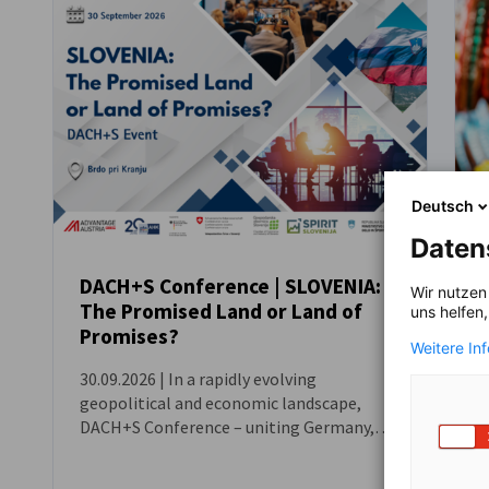
Deutsch
Daten
DACH+S Conference | SLOVENIA:
Wir nutzen
The Promised Land or Land of
uns helfen
VERANSTALTUNG
Promises?
Weitere In
2
30.09.2026 | In a rapidly evolving
geopolitical and economic landscape,
DACH+S Conference – uniting Germany,
Austria, Switzerland, and Slovenia – is
emerging as a high-potential economic