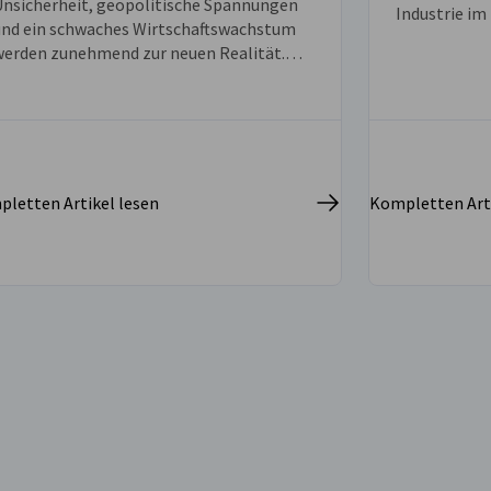
Unsicherheit, geopolitische Spannungen
Industrie im
und ein schwaches Wirtschaftswachstum
werden zunehmend zur neuen Realität.
Deshalb muss Europa seine
Wettbewerbsfähigkeit stärken, die
Integration des Binnenmarktes
vorantreiben und bessere Bedingungen für
die Finanzierung von Innovationen
chaffen. Dies war die zentrale Botschaft
letten Artikel lesen
Kompletten Arti
on Prof. Dr. Joachim Nagel, Präsidenten
der Deutschen Bundesbank, bei seinem
esuch in Ljubljana.