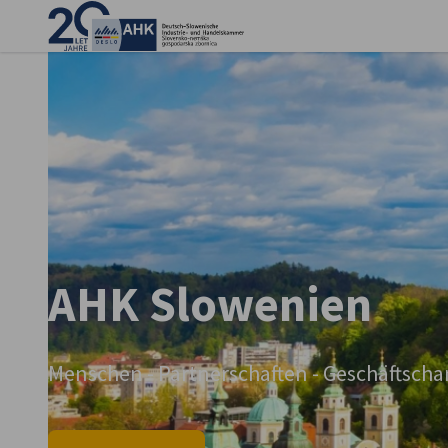
Ein
AHK Slowenien
AHK Slowenien
German
Menschen - Partnerschaften - Geschäftsch