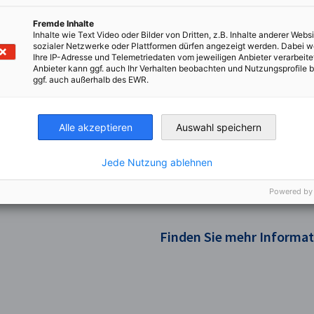
Fremde Inhalte
Inhalte wie Text Video oder Bilder von Dritten, z.B. Inhalte anderer Websi
sozialer Netzwerke oder Plattformen dürfen angezeigt werden. Dabei 
Ihre IP-Adresse und Telemetriedaten vom jeweiligen Anbieter verarbeite
t registrieren
Jetzt registrier
Anbieter kann ggf. auch Ihr Verhalten beobachten und Nutzungsprofile b
ggf. auch außerhalb des EWR.
Alle akzeptieren
Auswahl speichern
Jede Nutzung ablehnen
Powered by
Finden Sie mehr Informa