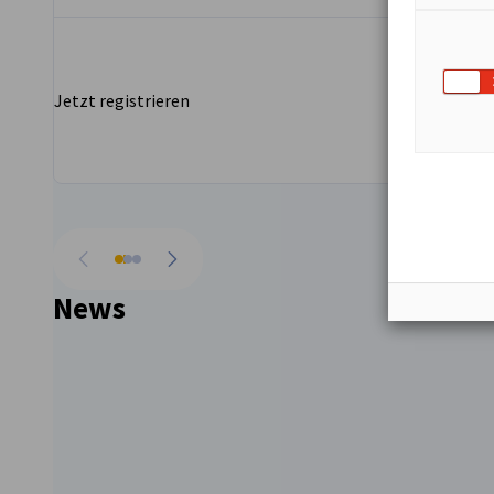
area for innovation, investment, and
cross-border growth.
Jetzt registrieren
Jetz
vorherige
nächste
News