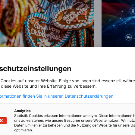
schutzeinstellungen
1st Official German-Slovene
Dialogue o
 Cookies auf unserer Website. Einige von ihnen sind essenziell, wäh
Oktoberfest
Infrastruc
, diese Website und Ihre Erfahrung zu verbessern.
VERANSTALTUNG
VERANSTALT
Resilience
formationen finden Sie in unseren Datenschutzerklärungen.
2.10.2026 | Save The Date
24.11.2026 |
Infrastruktur
Analytics
Statistik Cookies erfassen Informationen anonym. Diese Informationen 
uns zu verstehen, wie unsere Besucher unsere Website nutzen. Wir nut
AHK EVENT
Daten um Fehler zu beheben und die Nutzung der Website für unsere Us
optimieren.