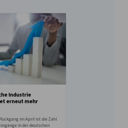
Slowenische Export
Importwerte im Ma
che Industrie
NEUIGKEITEN
Jahres höher als im
et erneut mehr
Im Mai 2026 verzeichne
sowohl bei den Exporten
ückgang im April ist die Zahl
Importen höhere Werte a
eingänge in der deutschen