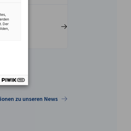
tes,
werden
t. Der
en
Jetzt registrieren
ilden,
tionen zu unseren News