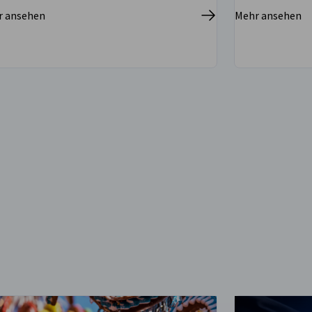
Kanzlei zu in
r ansehen
Mehr ansehen
Erstberatung
füllen Sie d
Kontaktform
erhalten Sie
Information