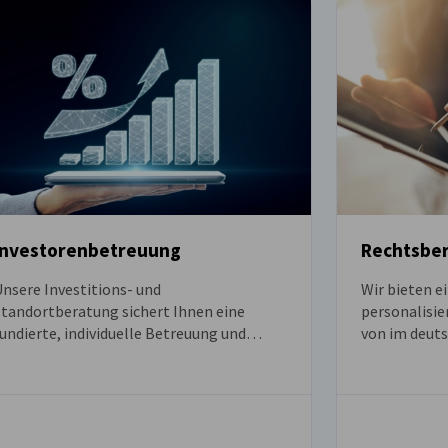
Investorenbetreuung
Rechtsbe
nsere Investitions- und
Wir bieten e
Standortberatung sichert Ihnen eine
personalisie
undierte, individuelle Betreuung und
von im deut
berücksichtigt sämtliche notwendigen
Wirtschafts
chritte zur Realisierung Ihrer
Wir stellen k
nvestitionen in Slowenien.
Anliegen mit
Abhilfe scha
empfehlenswe