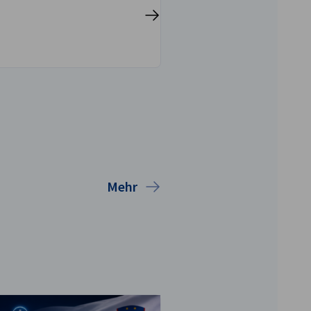
volvieren. Unsere juristische
Mehr ansehen
 ist dabei kostenlos. Bitte
as untenstehende
ular aus, anschließend
 schnellstmöglich von uns
en zu Ihrem Anliegen.
Mehr