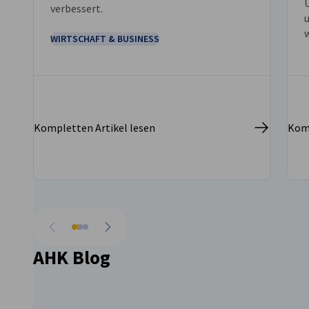
verbessert.
WIRTSCHAFT & BUSINESS
s
Kompletten Artikel lesen
Komp
v
B
vorherige
nächste
AHK Blog