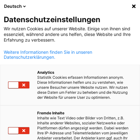
Deutsch
Suche öffnen
Navi
Ein
Datenschutzeinstellungen
Wir nutzen Cookies auf unserer Website. Einige von ihnen sind
essenziell, während andere uns helfen, diese Website und Ihre
Erfahrung zu verbessern.
Weitere Informationen finden Sie in unseren
Datenschutzerklärungen.
Analytics
Statistik Cookies erfassen Informationen anonym.
Diese Informationen helfen uns zu verstehen, wie
© Slovenske železnice
unsere Besucher unsere Website nutzen. Wir nutzen
diese Daten um Fehler zu beheben und die Nutzung
News
13/01/2026
der Website für unsere User zu optimieren.
Slowenische Eisenbahnen | Auf
German
Fremde Inhalte
Inhalte wie Text Video oder Bilder von Dritten, z.B.
den Schienen der Zukunft
Inhalte anderer Websites, sozialer Netzwerke oder
Plattformen dürfen angezeigt werden. Dabei werden
Ihre IP-Adresse und Telemetriedaten vom jeweiligen
Anbieter verarbeitet. Der Anbieter kann ggf. auch Ihr