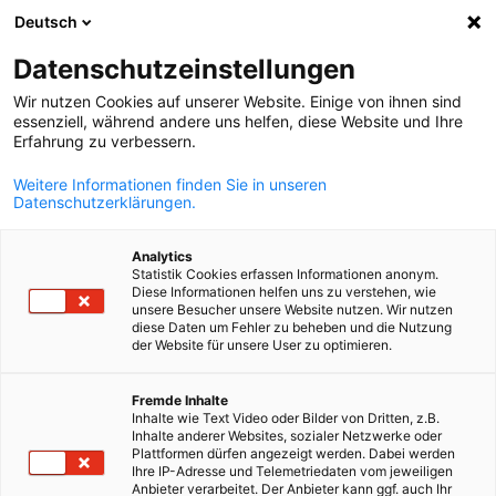
Deutsch
Suche öffnen
Navi
Ein
Datenschutzeinstellungen
ZURÜCK
Wir nutzen Cookies auf unserer Website. Einige von ihnen sind
essenziell, während andere uns helfen, diese Website und Ihre
Kontaktformular -
Erfahrung zu verbessern.
Markterschließung
Weitere Informationen finden Sie in unseren
Datenschutzerklärungen.
Bitte geben Sie Ihre Daten ein:
Analytics
Statistik Cookies erfassen Informationen anonym.
*
Diese Informationen helfen uns zu verstehen, wie
Vorname
unsere Besucher unsere Website nutzen. Wir nutzen
diese Daten um Fehler zu beheben und die Nutzung
der Website für unsere User zu optimieren.
German
Fremde Inhalte
*
Inhalte wie Text Video oder Bilder von Dritten, z.B.
Nachname
Inhalte anderer Websites, sozialer Netzwerke oder
Plattformen dürfen angezeigt werden. Dabei werden
Ihre IP-Adresse und Telemetriedaten vom jeweiligen
Anbieter verarbeitet. Der Anbieter kann ggf. auch Ihr