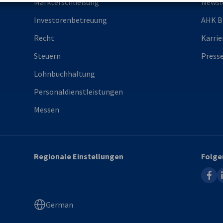
Markterschließung
Newsl
Investorenbetreuung
AHK B
Recht
Karrie
Steuern
Press
Lohnbuchhaltung
Personaldienstleistungen
Messen
Regionale Einstellungen
Folge
faceb
l
German