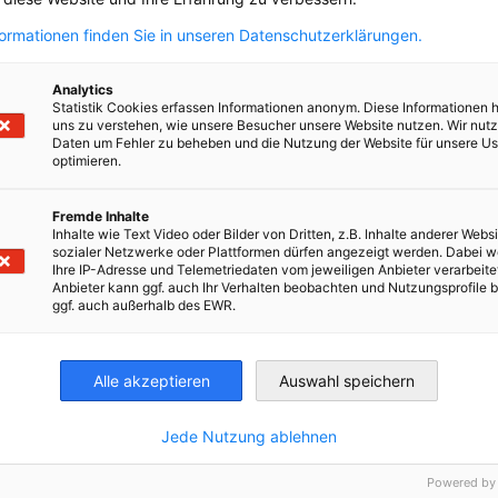
en
en
 Xing teilen
Kopiere URL zum Clipboard
formationen finden Sie in unseren Datenschutzerklärungen.
Analytics
Statistik Cookies erfassen Informationen anonym. Diese Informationen 
uns zu verstehen, wie unsere Besucher unsere Website nutzen. Wir nut
e etwas Anderes?
Daten um Fehler zu beheben und die Nutzung der Website für unsere Us
optimieren.
ZUM
formationszentrum finden Sie aktuelle Neuigkeiten,
eos, Podcasts...
Fremde Inhalte
Inhalte wie Text Video oder Bilder von Dritten, z.B. Inhalte anderer Websi
sozialer Netzwerke oder Plattformen dürfen angezeigt werden. Dabei 
Ihre IP-Adresse und Telemetriedaten vom jeweiligen Anbieter verarbeite
irtschaft und Energie
Anbieter kann ggf. auch Ihr Verhalten beobachten und Nutzungsprofile b
ggf. auch außerhalb des EWR.
Industrie- und Handelskammer
Industrie- und Handelskammer
AHK.de
Germany Trade & In
Alle akzeptieren
Auswahl speichern
Jede Nutzung ablehnen
Dienstleistungen
Sonst
Powered by