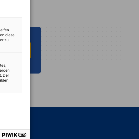
helfen
zen diese
er zu
 INFO HUB
tes,
werden
t. Der
ilden,
vest
iges