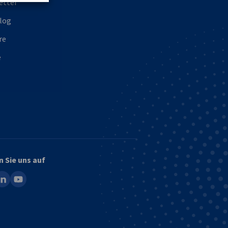
etter
log
re
e
n Sie uns auf
ook
inkedin
youtube