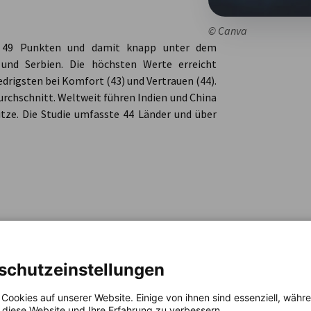
© Canva
bei 49 Punkten und damit knapp unter dem
 und Serbien. Die höchsten Werte erreicht
iedrigsten bei Komfort (43) und Vertrauen (44).
urchschnitt. Weltweit führen Indien und China
itze. Die Studie umfasste 44 Länder und über
schutzeinstellungen
 Cookies auf unserer Website. Einige von ihnen sind essenziell, wäh
, diese Website und Ihre Erfahrung zu verbessern.