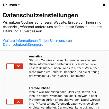
Deutsch
Suche öffnen
Navi
Ein
Datenschutzeinstellungen
Wir nutzen Cookies auf unserer Website. Einige von ihnen sind
essenziell, während andere uns helfen, diese Website und Ihre
Erfahrung zu verbessern.
Weitere Informationen finden Sie in unseren
Datenschutzerklärungen.
Analytics
Statistik Cookies erfassen Informationen anonym.
Diese Informationen helfen uns zu verstehen, wie
News
08/06/2026
unsere Besucher unsere Website nutzen. Wir nutzen
diese Daten um Fehler zu beheben und die Nutzung
der Website für unsere User zu optimieren.
Neue slowenische Regierung
German
Fremde Inhalte
bestätigt: Zentrale
Inhalte wie Text Video oder Bilder von Dritten, z.B.
Inhalte anderer Websites, sozialer Netzwerke oder
Schwerpunkte des
Plattformen dürfen angezeigt werden. Dabei werden
Ihre IP-Adresse und Telemetriedaten vom jeweiligen
Anbieter verarbeitet. Der Anbieter kann ggf. auch Ihr