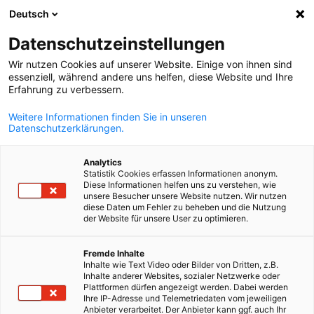
Deutsch
Odpri iskanje
Odpr
Zap
Novice:
Novice
Datenschutzeinstellungen
Wir nutzen Cookies auf unserer Website. Einige von ihnen sind
Aktualne slovenske in nemške novice iz sveta
essenziell, während andere uns helfen, diese Website und Ihre
Erfahrung zu verbessern.
gospodarstva.
Weitere Informationen finden Sie in unseren
Datenschutzerklärungen.
Analytics
Statistik Cookies erfassen Informationen anonym.
Prikaži filtre in razvrščanje
Možnosti filtra so bile uspešno posodobljene
Diese Informationen helfen uns zu verstehen, wie
unsere Besucher unsere Website nutzen. Wir nutzen
diese Daten um Fehler zu beheben und die Nutzung
der Website für unsere User zu optimieren.
Slovenian
Povezano z Novice
Fremde Inhalte
Inhalte wie Text Video oder Bilder von Dritten, z.B.
Inhalte anderer Websites, sozialer Netzwerke oder
VSE NOVICE
AHK NOVICE
BLOG
DELEGACIJA
DOGODEK AHK
DOGODE
Plattformen dürfen angezeigt werden. Dabei werden
Ihre IP-Adresse und Telemetriedaten vom jeweiligen
Anbieter verarbeitet. Der Anbieter kann ggf. auch Ihr