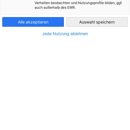
Verhalten beobachten und Nutzungsprofile bilden, ggf.
Slovenia
auch außerhalb des EWR.
Alle akzeptieren
Auswahl speichern
Jede Nutzung ablehnen
Nemško gospodarstvo presenetljivo
stabilno
NOVICE
Nemško gospodarstvo je tudi v drugem četrtletju
leta 2026 nadaljevalo okrevanje.