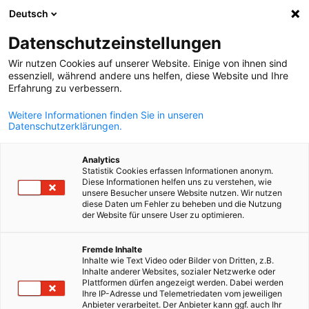
Deutsch
Odpri iskanje
Odpr
Zap
Novice:
Novice
Datenschutzeinstellungen
Wir nutzen Cookies auf unserer Website. Einige von ihnen sind
Aktualne slovenske in nemške novice iz sveta
essenziell, während andere uns helfen, diese Website und Ihre
Erfahrung zu verbessern.
gospodarstva.
Weitere Informationen finden Sie in unseren
Datenschutzerklärungen.
Analytics
Statistik Cookies erfassen Informationen anonym.
Prikaži filtre in razvrščanje
Možnosti filtra so bile uspešno posodobljene
Diese Informationen helfen uns zu verstehen, wie
unsere Besucher unsere Website nutzen. Wir nutzen
diese Daten um Fehler zu beheben und die Nutzung
der Website für unsere User zu optimieren.
Slovenian
Povezano z Novice
Fremde Inhalte
Inhalte wie Text Video oder Bilder von Dritten, z.B.
Inhalte anderer Websites, sozialer Netzwerke oder
VSE NOVICE
AHK NOVICE
BLOG
DELEGACIJA
DOGODEK AHK
DOGODE
Plattformen dürfen angezeigt werden. Dabei werden
Ihre IP-Adresse und Telemetriedaten vom jeweiligen
Anbieter verarbeitet. Der Anbieter kann ggf. auch Ihr