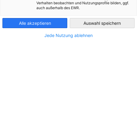
Verhalten beobachten und Nutzungsprofile bilden, ggf.
auch außerhalb des EWR.
Slovenia
Alle akzeptieren
Auswahl speichern
Jede Nutzung ablehnen
Start Me Up! Slovenija | Peaksters
PEAKSTERS ist die erste KI-gestützte App, die
NEUIGKEITEN
Kindern (6–14 Jahre) hilft, Kraft, Koordination und
Widerstandsfähigkeit aufzubauen.
AHK EVENT
TRAINING & AUSBILDUNG
WIRTSCHAFT & BUSINESS