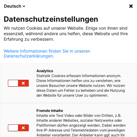
Deutsch
Suche öffnen
Navi
Ein
News:
Neuigkeiten
Datenschutzeinstellungen
Wir nutzen Cookies auf unserer Website. Einige von ihnen sind
Aktuelle Nachrichten aus Slowenien und Deutschland
essenziell, während andere uns helfen, diese Website und Ihre
Erfahrung zu verbessern.
Weitere Informationen finden Sie in unseren
Datenschutzerklärungen.
Filter und Sortierung anzeigen
Analytics
Filteroptionen wurden erfolgreich aktualisiert
Statistik Cookies erfassen Informationen anonym.
Diese Informationen helfen uns zu verstehen, wie
unsere Besucher unsere Website nutzen. Wir nutzen
diese Daten um Fehler zu beheben und die Nutzung
der Website für unsere User zu optimieren.
Im Zusammenhang mit Neuigkeiten
German
Fremde Inhalte
ALLE NEUIGKEITEN
Inhalte wie Text Video oder Bilder von Dritten, z.B.
AHK EVENT
AHK NEWS
BLOG
DELEGATION
DIEN
Inhalte anderer Websites, sozialer Netzwerke oder
Plattformen dürfen angezeigt werden. Dabei werden
Ihre IP-Adresse und Telemetriedaten vom jeweiligen
Anbieter verarbeitet. Der Anbieter kann ggf. auch Ihr