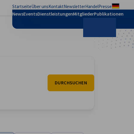
Startseite
Über uns
Kontakt
Newsletter
Handel
Presse
Regional
News
Events
Dienstleistungen
Mitglieder
Publikationen
Suche
DURCHSUCHEN