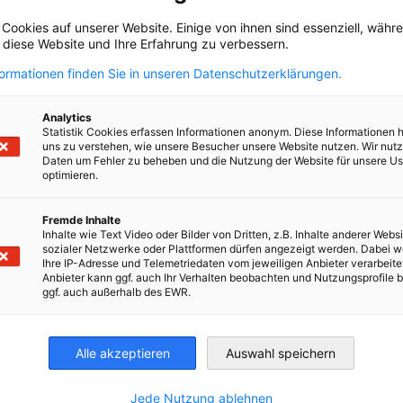
Experience besuchten wir gemeinsam mit
 Cookies auf unserer Website. Einige von ihnen sind essenziell, wäh
über 30 Vertreterinnen und Vertretern
, diese Website und Ihre Erfahrung zu verbessern.
unserer Mitgliedsunternehmen die
formationen finden Sie in unseren Datenschutzerklärungen.
Slovenske železnice (Slowenische
AHK EVENT
MITGLIEDER EVENT
Eisenbahnen) in Ljubljana.
Analytics
Statistik Cookies erfassen Informationen anonym. Diese Informationen 
uns zu verstehen, wie unsere Besucher unsere Website nutzen. Wir nut
Daten um Fehler zu beheben und die Nutzung der Website für unsere Us
optimieren.
Kompletten Artikel lesen
Fremde Inhalte
Inhalte wie Text Video oder Bilder von Dritten, z.B. Inhalte anderer Websi
sozialer Netzwerke oder Plattformen dürfen angezeigt werden. Dabei 
Ihre IP-Adresse und Telemetriedaten vom jeweiligen Anbieter verarbeite
Anbieter kann ggf. auch Ihr Verhalten beobachten und Nutzungsprofile b
ggf. auch außerhalb des EWR.
irtschaft und Energie
Industrie- und Handelskammer
Industrie- und Handelskammer
AHK.de
Germany Trade & In
Alle akzeptieren
Auswahl speichern
Jede Nutzung ablehnen