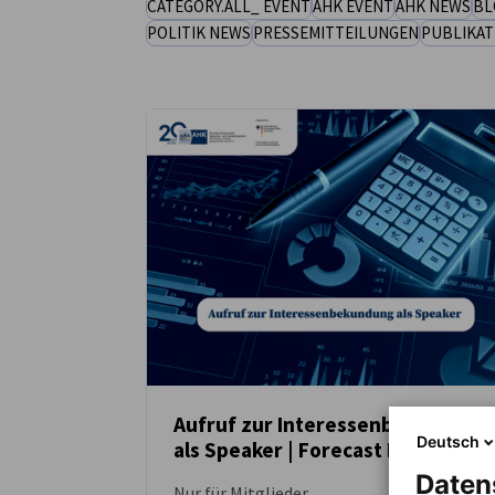
CATEGORY.ALL_ EVENT
AHK EVENT
AHK NEWS
BL
POLITIK NEWS
PRESSEMITTEILUNGEN
PUBLIKAT
Slovenia
Aufruf zur Interessenbekundung
Deutsch
als Speaker | Forecast Forum
NEUIGKEITEN
Daten
Nur für Mitglieder