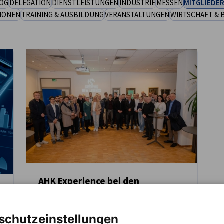
OG
DELEGATION
DIENSTLEISTUNGEN
INDUSTRIE
MESSEN
MITGLIEDER
IONEN
TRAINING & AUSBILDUNG
VERANSTALTUNGEN
WIRTSCHAFT & 
AHK Experience bei den
Slowenischen Eisenbahnen und
NEUIGKEITEN
Besuch eines Eishockeyspiels
schutzeinstellungen
Im Rahmen der Veranstaltungsreihe AHK