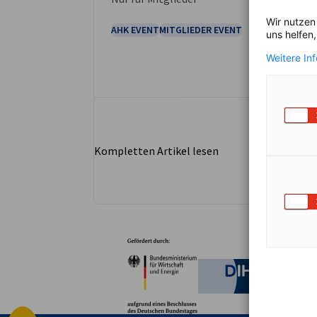
Wir nutzen
AHK EVENT
MITGLIEDER EVENT
uns helfen
Weitere In
Kompletten Artikel lesen
Partner
Bundesministerium für W
Deutsche 