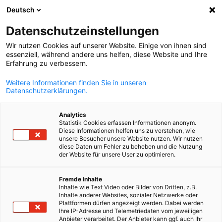
Deutsch
Suche öffnen
Navi
Ein
News:
Neuigkeiten
Datenschutzeinstellungen
Wir nutzen Cookies auf unserer Website. Einige von ihnen sind
Aktuelle Nachrichten aus Slowenien und Deutschland
essenziell, während andere uns helfen, diese Website und Ihre
Erfahrung zu verbessern.
Weitere Informationen finden Sie in unseren
Datenschutzerklärungen.
Filter und Sortierung anzeigen
Analytics
Filteroptionen wurden erfolgreich aktualisiert
Statistik Cookies erfassen Informationen anonym.
Diese Informationen helfen uns zu verstehen, wie
unsere Besucher unsere Website nutzen. Wir nutzen
diese Daten um Fehler zu beheben und die Nutzung
der Website für unsere User zu optimieren.
Im Zusammenhang mit Neuigkeiten
German
Fremde Inhalte
Inhalte wie Text Video oder Bilder von Dritten, z.B.
ALLE NEUIGKEITEN
AHK EVENT
AHK NEWS
BLOG
DELEGATION
DIEN
Inhalte anderer Websites, sozialer Netzwerke oder
Plattformen dürfen angezeigt werden. Dabei werden
Ihre IP-Adresse und Telemetriedaten vom jeweiligen
Anbieter verarbeitet. Der Anbieter kann ggf. auch Ihr