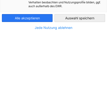
Verhalten beobachten und Nutzungsprofile bilden, ggf.
auch außerhalb des EWR.
Slovenia
Alle akzeptieren
Auswahl speichern
Jede Nutzung ablehnen
Slowenische Importpreise 2025 niedriger als
vor einem Jahr
NEUIGKEITEN
Die Importpreise lagen im Jahr 2025 im Durchschnitt
um 1,6 Prozent unter dem Vorjahresniveau und
setzten damit den rückläufigen Trend aus 2024 fort.